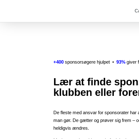
C
+400
sponsorsøgere hjulpet •
93%
giver f
Lær at finde spons
klubben eller for
De fleste med ansvar for sponsorater har al
man gør.
De gætter og prøver sig frem – og
heldigvis ændres.