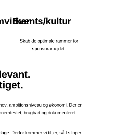
virker
Events/kultur
Skab de optimale rammer for
sponsorarbejdet.
levant.
iget.
ehov, ambitionsniveau og økonomi.
Der er
gennemtestet, brugbart og dokumenteret
rdage. Derfor kommer vi til jer, så I slipper