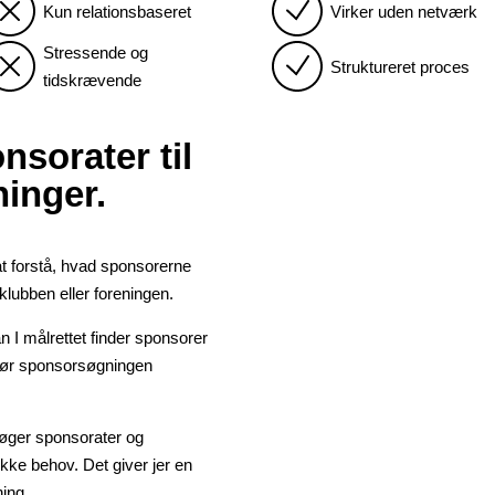
Kun relationsbaseret
Virker uden netværk
Stressende og
Struktureret proces
tidskrævende
nsorater til
ninger.
 at forstå, hvad sponsorerne
lubben eller foreningen.
 I målrettet finder sponsorer
gør sponsorsøgningen
t søger sponsorater og
fikke behov.
Det giver jer en
ning.