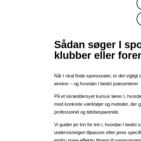
Sådan søger I spo
klubber eller fore
Når I skal finde sponsorater, er det vigtigt
ønsker – og hvordan I bedst præsenterer k
På et skræddersyet kursus lærer I, hvordan
med konkrete værktøjer og metoder, der 
professionel og tidsbesparende.
Vi guider jer trin for trin i, hvordan I beds
undervisningen tilpasses efter jeres speci
endnu mere effektiv tilgang til sponsorsøg