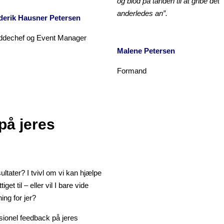
og blod på tanden til at gribe det
anderledes an”.
derik Hausner Petersen
ddechef og Event Manager
Malene Petersen
Formand
på jeres
ltater? I tvivl om vi kan hjælpe
et til – eller vil I bare vide
ng for jer?
sionel feedback på jeres