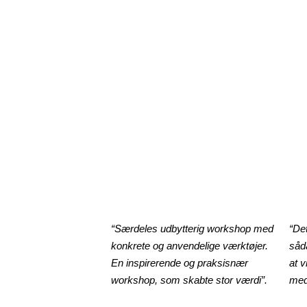
“Særdeles udbytterig workshop med
“Det
konkrete og anvendelige værktøjer.
såda
En inspirerende og praksisnær
at 
workshop, som skabte stor værdi”.
med