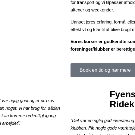
for transport og vi tilpasser afho
aftener og weekender.
Uanset jeres erfaring, formål eller
effektivt og klar til at blive bru
Vores kurser er godkendte so
foreninger/klubber er berettige
Book en tid og hør mere
Fyen
 var rigtig godt og er præcis
Ridek
n noget, vi har brug for, sådan
vi kan komme ordentligt igang
“Det var en rigtig god investering 
 arbejdet”.
klubben. Fik nogle gode værktøj