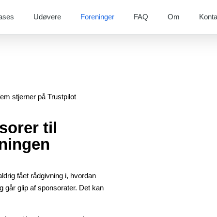
ases
Udøvere
Foreninger
FAQ
Om
Konta
em stjerner på Trustpilot
orer til
eningen
drig fået rådgivning i, hvordan
 går glip af sponsorater. Det kan