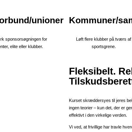
e
orbund/unioner
Kommuner/sam
rk sponsorsøgningen for
Løft flere klubber på tværs af
enter, elite eller klubber.
sportsgrene.
Fleksibelt. Re
Tilskudsberett
Kurset skræddersyes til jeres b
ingen teorier – kun det, der er 
effektivt i den virkelige verden.
Vi ved, at frivillige har travle hve