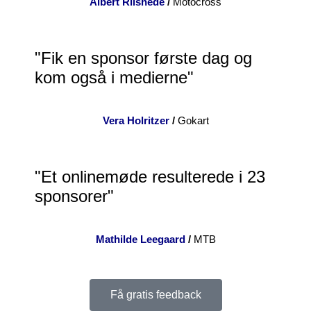
Albert Riishede
/
Motocross
"Fik en sponsor første dag og
kom også i medierne"
Vera Holritzer
/
Gokart
"Et onlinemøde resulterede i 23
sponsorer"
Mathilde Leegaard
/
MTB
Få gratis feedback